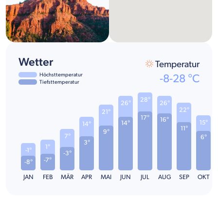
Wetter
Temperatur
Höchsttemperatur
-8
-
28
°C
Tiefsttemperatur
28°
26°
26°
22°
21°
17°
16°
15°
14°
14°
11°
9°
7°
6°
3°
1°
-1°
-3°
-7°
-8°
JAN
FEB
MÄR
APR
MAI
JUN
JUL
AUG
SEP
OKT