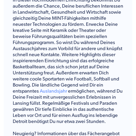
In dieser hochmodernen Einrichtung bekommst Du
außerdem die Chance, Deine beruflichen Interessen
in Landwirtschaft, Gesundheit und Wirtschaft sowie
gleichzeitig Deine MINT-Fähigkeiten mithilfe
neuester Technologien zu fördern. Erwecke Deine
kreative Seite mit Keramik oder Theater oder
beweise Führungsqualitäten beim speziellen
Führungsprogramm. So wirst Du während Deines
Austauschjahres zum Vorbild für andere und knüpfst
schnell neue Kontakte. Weitere Highlights dieser
inspirierenden Einrichtung sind das erfolgreiche
Basketballteam, das sich schon jetzt auf Deine
Unterstützung freut. Außerdem erwarten Dich
weitere coole Sportarten wie Football, Softball und
Bowling. Die ländliche Gegend wird Dir ein
entspanntes
Auslandsjahr
ermöglichen, während Du
Deine Freizeit mit unvergesslichen Erlebnissen in
Lansing füllst. Regelmäßige Festivals und Paraden
gewähren Dir tiefe Einblicke in das authentische
Leben vor Ort und für einen Ausflug ins lebendige
Detroit benötigst Du nur etwa zwei Stunden.
Neugierig? Informationen über das Fächerangebot