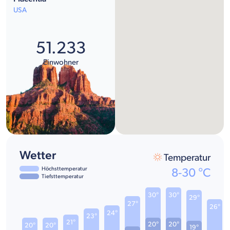
USA
51.233
Einwohner
Wetter
Temperatur
Höchsttemperatur
8
-
30
°C
Tiefsttemperatur
30°
30°
29°
27°
26°
24°
23°
21°
20°
20°
20°
20°
19°