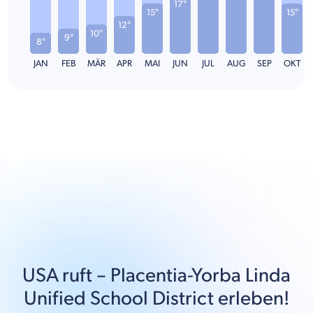
17°
15°
15°
12°
10°
9°
8°
JAN
FEB
MÄR
APR
MAI
JUN
JUL
AUG
SEP
OKT
USA
ruft –
Placentia-Yorba Linda
Unified School District
erleben!