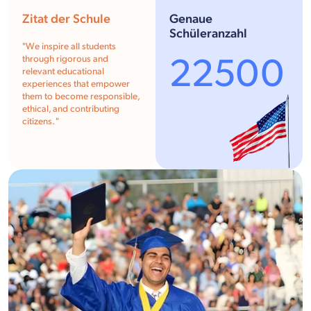
Zitat der Schule
Genaue
Schüleranzahl
"We inspire all students
22500
through rigorous and
relevant educational
experiences that empower
them to become responsible,
ethical, and contributing
citizens. "