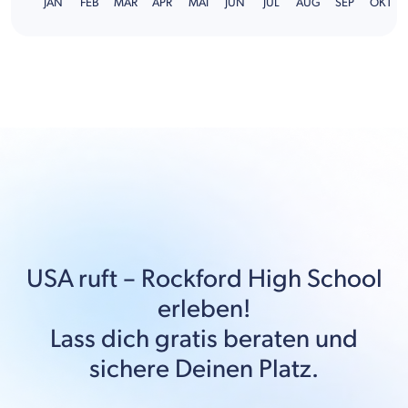
JAN
FEB
MÄR
APR
MAI
JUN
JUL
AUG
SEP
OKT
USA
ruft –
Rockford High School
erleben!
Lass dich gratis beraten und
sichere Deinen Platz.