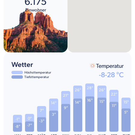
6.175
Einwohner
Wetter
Temperatur
Höchsttemperatur
-8
-
28
°C
Tiefsttemperatur
28°
26°
26°
22°
21°
16°
15°
15°
14°
14°
11°
9°
7°
5°
3°
0°
-1°
-3°
-7°
-8°