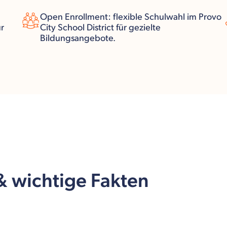
Open Enrollment: flexible Schulwahl im Provo
r
City School District für gezielte
Bildungsangebote.
 & wichtige Fakten