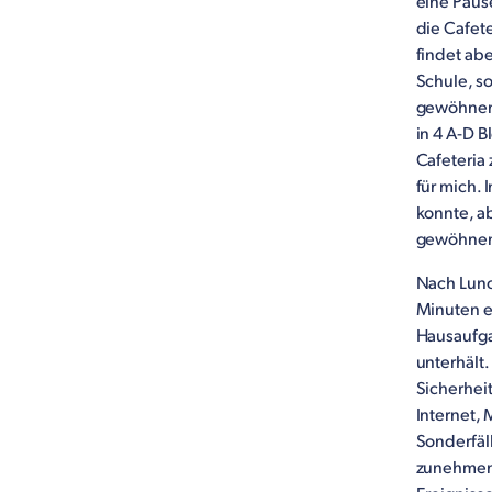
eine Paus
die Cafet
findet ab
Schule, so
gewöhnen.
in 4 A-D B
Cafeteria 
für mich. 
konnte, ab
gewöhnen.
Nach Lunc
Minuten e
Hausaufga
unterhält.
Sicherhei
Internet,
Sonderfäll
zunehmend