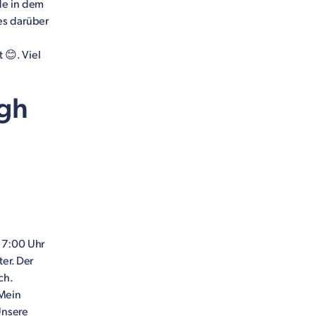
de in dem
es darüber
 😊. Viel
igh
 7:00 Uhr
er. Der
ch.
 Mein
Unsere