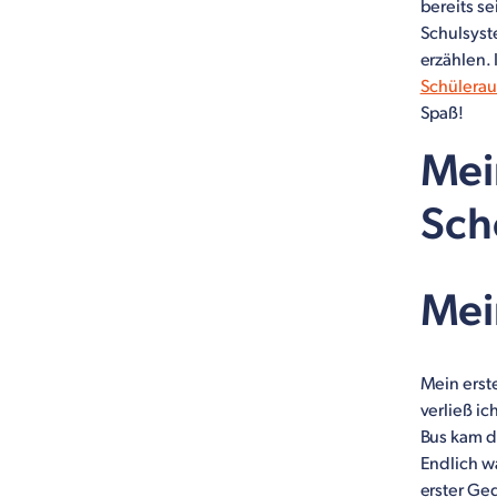
bereits s
Schulsyst
erzählen. 
Schülerau
Spaß!
Mei
Scho
Mei
Mein erst
verließ ic
Bus kam d
Endlich w
erster Ged