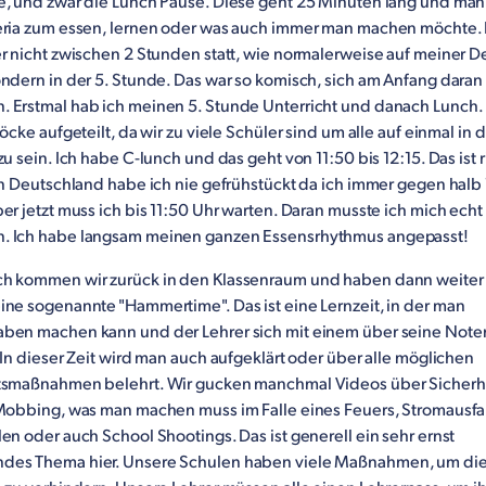
e, und zwar die Lunch Pause. Diese geht 25 Minuten lang und man 
eria zum essen, lernen oder was auch immer man machen möchte.
er nicht zwischen 2 Stunden statt, wie normalerweise auf meiner 
ndern in der 5. Stunde. Das war so komisch, sich am Anfang daran
 Erstmal hab ich meinen 5. Stunde Unterricht und danach Lunch. 
löcke aufgeteilt, da wir zu viele Schüler sind um alle auf einmal in 
zu sein. Ich habe C-lunch und das geht von 11:50 bis 12:15. Das ist r
In Deutschland habe ich nie gefrühstückt da ich immer gegen halb
er jetzt muss ich bis 11:50 Uhr warten. Daran musste ich mich echt
 Ich habe langsam meinen ganzen Essensrhythmus angepasst!
h kommen wir zurück in den Klassenraum und haben dann weiter
ine sogenannte "Hammertime". Das ist eine Lernzeit, in der man
ben machen kann und der Lehrer sich mit einem über seine Note
 In dieser Zeit wird man auch aufgeklärt oder über alle möglichen
tsmaßnahmen belehrt. Wir gucken manchmal Videos über Sicherh
 Mobbing, was man machen muss im Falle eines Feuers, Stromausfal
en oder auch School Shootings. Das ist generell ein sehr ernst
es Thema hier. Unsere Schulen haben viele Maßnahmen, um di