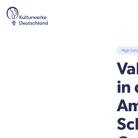
High Scho
Va
in
Am
Sc