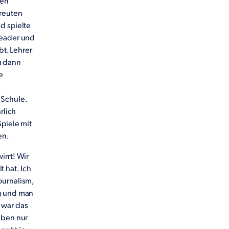
ren
freuten
d spielte
leader und
bt. Lehrer
m dann
e
 Schule.
rlich
Spiele mit
en.
irrt! Wir
 hat. Ich
ournalism,
ng und man
 war das
aben nur