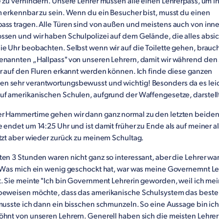
 zu verhindern. Unsere Lehrer müssen alle einen Lehrerpass, um i
m erkennbar zu sein. Wenn du ein Besucher bist, musst du einen
ass tragen. Alle Türen sind von außen und meistens auch von inn
ssen und wir haben Schulpolizei auf dem Gelände, die alles absi
ie Uhr beobachten. Selbst wenn wir auf die Toilette gehen, brauc
enannten „Hallpass" von unseren Lehrern, damit wir während de
er auf den Fluren erkannt werden können. Ich finde diese ganzen
 sehr verantwortungsbewusst und wichtig! Besonders da es leid
uf amerikanischen Schulen, aufgrund der Waffengesetze, darstell
r Hammertime gehen wir dann ganz normal zu den letzten beide
 endet um 14:25 Uhr und ist damit früher zu Ende als auf meiner a
etzt aber wieder zurück zu meinem Schultag.
en 3 Stunden waren nicht ganz so interessant, aber die Lehrer war
! Was mich ein wenig geschockt hat, war was meine Governemnt Le
t. Sie meinte "Ich bin Government Lehrerin geworden, weil ich me
beweisen möchte, dass das amerikanische Schulsystem das beste i
 musste ich dann ein bisschen schmunzeln. So eine Aussage bin ich
öhnt von unseren Lehrern. Generell haben sich die meisten Lehrer