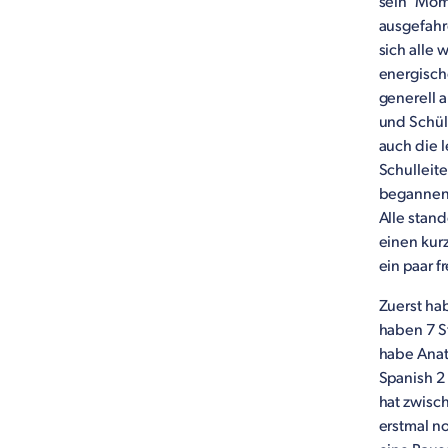
sein" Mome
ausgefahr
sich alle
energisch
generell a
und Schül
auch die l
Schulleit
begannen 
Alle stand
einen kurz
ein paar f
Zuerst hab
haben 7 S
habe Anat
Spanish 2
hat zwisc
erstmal n