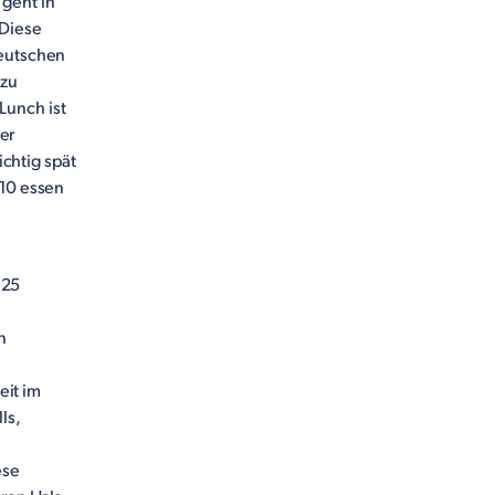
geht in
 Diese
Deutschen
 zu
Lunch ist
der
ichtig spät
 10 essen
 25
n
eit im
ls,
ese