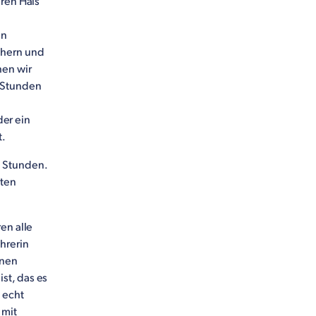
hren Hals
en
chern und
hen wir
n Stunden
er ein
t.
n Stunden.
lten
en alle
hrerin
inen
st, das es
 echt
 mit