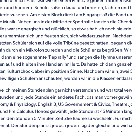
nt für mich. Alles war wie in einem Film. Die großen Tribünen wa
en und hunderte Schüler saßen darauf und redeten, lachten und 
 wiederzusehen. Am ersten Block direkt am Eingang saß die Band un
e Musik. Neben uns in der Mitte der Sporthalle tanzten die Cheer
lles war so energisch und glücklich, so etwas hab ich noch nie erle
er umarmten sich und freuten sich, sich wiederzusehen. Nachde
etzten Schüler sich auf die volle Tribüne gesetzt hatten, begann di
erin durch ein Mikrofon zu reden und die Schüler zu begrüßen. Wir
dann eine sogenannte "Pep rally" und sangen die Hymne unserer
en auf und hielten ihre Hand an ihr Herz. Da hatte ich dann ganz eh
en Kulturschock, aber im positiven Sinne. Nachdem wir ein, zwei 
reiwilligen Schülern anschauten, wurden wir in die Klassen entlass
e ich meinen Stundenplan gar nicht verstanden und war total verw
tunden und jede Stunde ein anderes Fach, das man vorher gewählt
omy & Physiology, English 3, US Governement & Civics, Theatre, J
 und Pre Calculus Honors gewählt. Jede Stunde ist 45 Minuten la
hen den Stunden 5 Minuten Zeit, die Räume zu wechseln. Für mich
ormal. Der Stundenplan ist jedoch jeden Tag der gleiche und wir h