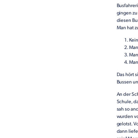
Busfahrer
gingen zu 
diesen Bu
Man hat zu
Kein
Man 
Man 
Man 
Das hört s
Bussen und
An der Sc
Schule, da
sah so and
wurden von
gelotst. V
dann liefe