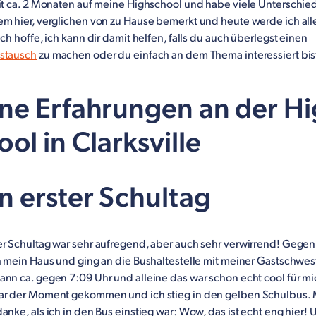
eit ca. 2 Monaten auf meine Highschool und habe viele Unterschie
em hier, verglichen von zu Hause bemerkt und heute werde ich all
Ich hoffe, ich kann dir damit helfen, falls du auch überlegst einen
stausch
zu machen oder du einfach an dem Thema interessiert bist
ne Erfahrungen an der H
ol in Clarksville
n erster Schultag
er Schultag war sehr aufregend, aber auch sehr verwirrend! Gegen
h mein Haus und ging an die Bushaltestelle mit meiner Gastschwest
ann ca. gegen 7:09 Uhr und alleine das war schon echt cool für mi
ar der Moment gekommen und ich stieg in den gelben Schulbus.
anke, als ich in den Bus einstieg war: Wow, das ist echt eng hier! 