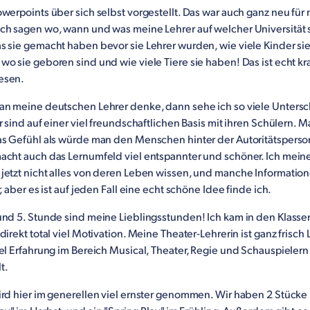
werpoints über sich selbst vorgestellt. Das war auch ganz neu für 
ch sagen wo, wann und was meine Lehrer auf welcher Universität s
s sie gemacht haben bevor sie Lehrer wurden, wie viele Kinder si
o sie geboren sind und wie viele Tiere sie haben! Das ist echt kra
esen.
an meine deutschen Lehrer denke, dann sehe ich so viele Untersc
r sind auf einer viel freundschaftlichen Basis mit ihren Schülern. M
as Gefühl als würde man den Menschen hinter der Autoritätspers
acht auch das Lernumfeld viel entspannter und schöner. Ich meine,
jetzt nicht alles von deren Leben wissen, und manche Informatio
r, aber es ist auf jeden Fall eine echt schöne Idee finde ich.
und 5. Stunde sind meine Lieblingsstunden! Ich kam in den Klasse
direkt total viel Motivation. Meine Theater-Lehrerin ist ganz frisch 
el Erfahrung im Bereich Musical, Theater, Regie und Schauspielern
t.
rd hier im generellen viel ernster genommen. Wir haben 2 Stücke p