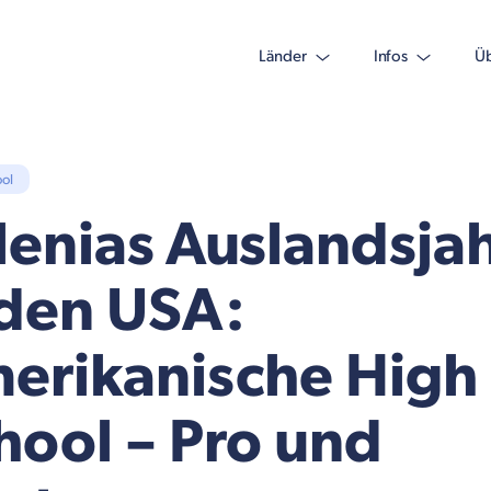
Länder
Infos
Üb
ol
lenias Auslandsja
 den USA:
erikanische High
hool – Pro und