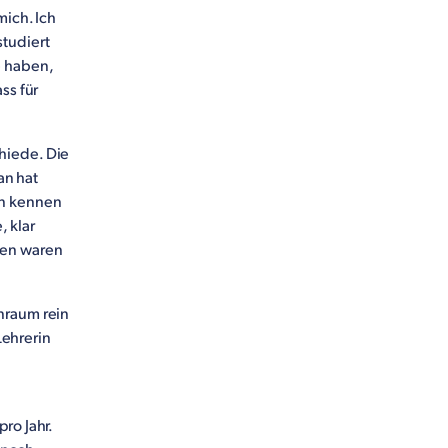
mich. Ich
tudiert
e haben,
ss für
hiede. Die
an hat
on kennen
 klar
nen waren
nraum rein
Lehrerin
ro Jahr.