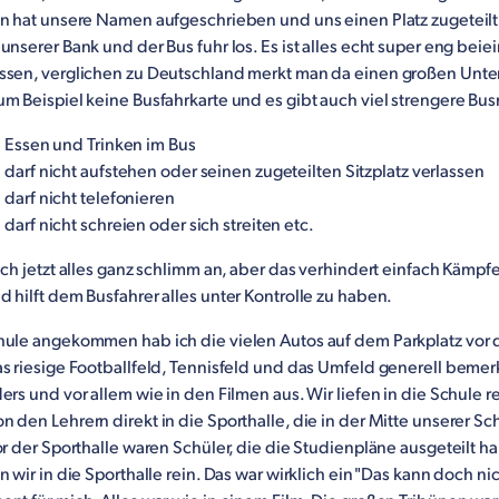
in hat unsere Namen aufgeschrieben und uns einen Platz zugeteilt
unserer Bank und der Bus fuhr los. Es ist alles echt super eng beie
ssen, verglichen zu Deutschland merkt man da einen großen Unte
m Beispiel keine Busfahrkarte und es gibt auch viel strengere Bu
 Essen und Trinken im Bus
darf nicht aufstehen oder seinen zugeteilten Sitzplatz verlassen
darf nicht telefonieren
darf nicht schreien oder sich streiten etc.
ich jetzt alles ganz schlimm an, aber das verhindert einfach Kämpf
 hilft dem Busfahrer alles unter Kontrolle zu haben.
hule angekommen hab ich die vielen Autos auf dem Parkplatz vor 
s riesige Footballfeld, Tennisfeld und das Umfeld generell bemerk
ers und vor allem wie in den Filmen aus. Wir liefen in die Schule r
 den Lehrern direkt in die Sporthalle, die in der Mitte unserer Sch
or der Sporthalle waren Schüler, die die Studienpläne ausgeteilt 
n wir in die Sporthalle rein. Das war wirklich ein "Das kann doch ni