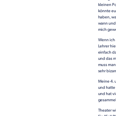
kleinen Po
könnte eu
haben, wa
wann und w
mich gew
Wenn ich 
Lehrer hie
einfach d
und das m
muss man 
sehr bizar
Meine 4. 
und hatte 
und hat vi
gesammel
Theater wi