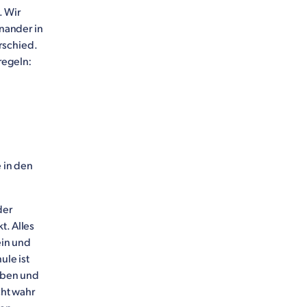
. Wir
inander in
rschied.
sregeln:
e in den
der
t. Alles
ein und
ule ist
haben und
cht wahr