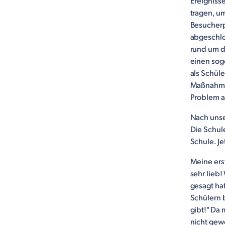
Ereignisse
tragen, u
Besucherp
abgeschlo
rund um d
einen sog
als Schül
Maßnahmen
Problem a
Nach unse
Die Schule
Schule. J
Meine erst
sehr lieb
gesagt ha
Schülern 
gibt!" Da
nicht gew