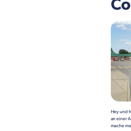
Co
Hey und h
an einer 
mache me