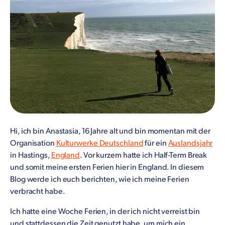
Hi, ich bin Anastasia, 16 Jahre alt und bin momentan mit der
Organisation
Kulturwerke Deutschland
für ein
Auslandsjahr
in Hastings,
England
. Vor kurzem hatte ich Half-Term Break
und somit meine ersten Ferien hier in England. In diesem
Blog werde ich euch berichten, wie ich meine Ferien
verbracht habe.
Ich hatte eine Woche Ferien, in der ich nicht verreist bin
und stattdessen die Zeit genutzt habe, um mich ein