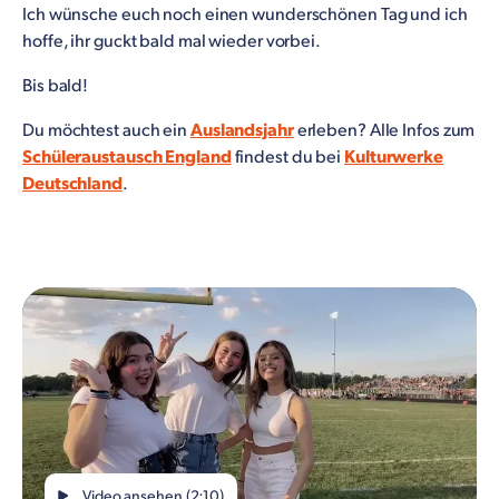
Ich wünsche euch noch einen wunderschönen Tag und ich
hoffe, ihr guckt bald mal wieder vorbei.
Bis bald!
Du möchtest auch ein
Auslandsjahr
erleben? Alle Infos zum
Schüleraustausch England
findest du bei
Kulturwerke
Deutschland
.
Video ansehen (2:10)