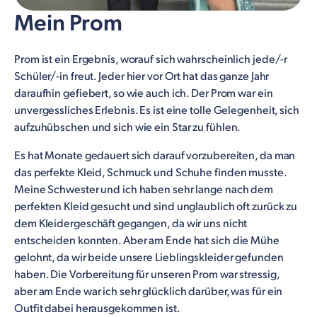
Mein Prom
Prom ist ein Ergebnis, worauf sich wahrscheinlich jede/-r
Schüler/-in freut. Jeder hier vor Ort hat das ganze Jahr
daraufhin gefiebert, so wie auch ich. Der Prom war ein
unvergessliches Erlebnis. Es ist eine tolle Gelegenheit, sich
aufzuhübschen und sich wie ein Star zu fühlen.
Es hat Monate gedauert sich darauf vorzubereiten, da man
das perfekte Kleid, Schmuck und Schuhe finden musste.
Meine Schwester und ich haben sehr lange nach dem
perfekten Kleid gesucht und sind unglaublich oft zurück zu
dem Kleidergeschäft gegangen, da wir uns nicht
entscheiden konnten. Aber am Ende hat sich die Mühe
gelohnt, da wir beide unsere Lieblingskleider gefunden
haben. Die Vorbereitung für unseren Prom war stressig,
aber am Ende war ich sehr glücklich darüber, was für ein
Outfit dabei herausgekommen ist.