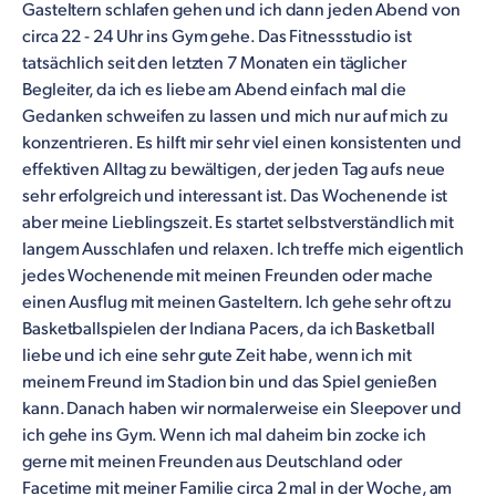
Gasteltern schlafen gehen und ich dann jeden Abend von
circa 22 - 24 Uhr ins Gym gehe. Das Fitnessstudio ist
tatsächlich seit den letzten 7 Monaten ein täglicher
Begleiter, da ich es liebe am Abend einfach mal die
Gedanken schweifen zu lassen und mich nur auf mich zu
konzentrieren. Es hilft mir sehr viel einen konsistenten und
effektiven Alltag zu bewältigen, der jeden Tag aufs neue
sehr erfolgreich und interessant ist. Das Wochenende ist
aber meine Lieblingszeit. Es startet selbstverständlich mit
langem Ausschlafen und relaxen. Ich treffe mich eigentlich
jedes Wochenende mit meinen Freunden oder mache
einen Ausflug mit meinen Gasteltern. Ich gehe sehr oft zu
Basketballspielen der Indiana Pacers, da ich Basketball
liebe und ich eine sehr gute Zeit habe, wenn ich mit
meinem Freund im Stadion bin und das Spiel genießen
kann. Danach haben wir normalerweise ein Sleepover und
ich gehe ins Gym. Wenn ich mal daheim bin zocke ich
gerne mit meinen Freunden aus Deutschland oder
Facetime mit meiner Familie circa 2 mal in der Woche, am