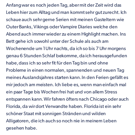
Anfang war es noch jeden Tag, aber mit der Zeit wird das
Leben hier zum Alltag und man kommt sehr gut zurecht. Ich
schaue auch sehr gerne Serien mit meinen Gasteltern wie
Outer Banks, Vikings oder Vampire Diaries welche den
Abend auch immer wieder zu einem Highlight machen. Ins
Bett gehe ich sowohl unter der Schule als auch am
Wochenende um 1 Uhr nachts, da ich so bis 7 Uhr morgens
genau 6 Stunden Schlaf bekomme, da ich herausgefunden
habe, dass ich so sehr fit für den Tag bin und ohne
Probleme in einen normalen, spannenden und neuen Tag
meines Auslandsjahres starten kann. In den Ferien gefällt es
mir jedoch am meisten. Ich liebe es, wenn man einfach mal
ein paar Tage bis Wochen frei hat und von allem Stress
entspannen kann. Wir fahren öfters nach Chicago oder auch
Florida, da wir dort Verwandte haben. Florida ist ein sehr
schöner Staat mit sonnigen Stränden und wilden
Alligatoren, die ich auch so noch nie in meinem Leben
gesehen habe.