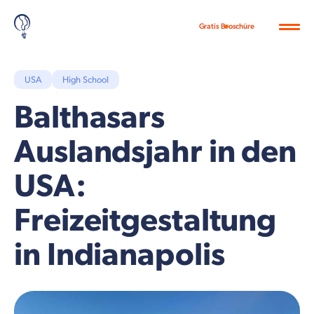
Gratis Broschüre
USA
High School
Balthasars
Auslandsjahr in den
USA:
Freizeitgestaltung
in Indianapolis