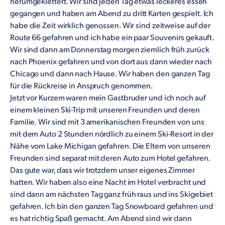
herumgeklettert. Wir sind jeden Tag etwas leckeres essen
gegangen und haben am Abend zu dritt Karten gespielt. Ich
habe die Zeit wirklich genossen. Wir sind zeitweise auf der
Route 66 gefahren und ich habe ein paar Souvenirs gekauft.
Wir sind dann am Donnerstag morgen ziemlich früh zurück
nach Phoenix gefahren und von dort aus dann wieder nach
Chicago und dann nach Hause. Wir haben den ganzen Tag
für die Rückreise in Anspruch genommen.
Jetzt vor Kurzem waren mein Gastbruder und ich noch auf
einem kleinen Ski-Trip mit unseren Freunden und deren
Familie. Wir sind mit 3 amerikanischen Freunden von uns
mit dem Auto 2 Stunden nördlich zu einem Ski-Resort in der
Nähe vom Lake Michigan gefahren. Die Eltern von unseren
Freunden sind separat mit deren Auto zum Hotel gefahren.
Das gute war, dass wir trotzdem unser eigenes Zimmer
hatten. Wir haben also eine Nacht im Hotel verbracht und
sind dann am nächsten Tag ganz früh raus und ins Skigebiet
gefahren. Ich bin den ganzen Tag Snowboard gefahren und
es hat richtig Spaß gemacht. Am Abend sind wir dann