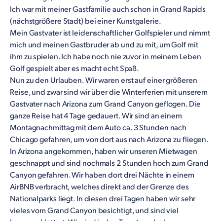
Ich war mit meiner Gastfamilie auch schon in Grand Rapids
(nächstgrößere Stadt) bei einer Kunstgalerie.
Mein Gastvater ist leidenschaftlicher Golfspieler und nimmt
mich und meinen Gastbruder ab und zu mit, um Golf mit
ihm zu spielen. Ich habe noch nie zuvor in meinem Leben
Golf gespielt aber es macht echt Spaß.
Nun zu den Urlauben. Wir waren erst auf einer größeren
Reise, und zwar sind wir über die Winterferien mit unserem
Gastvater nach Arizona zum Grand Canyon geflogen. Die
ganze Reise hat 4 Tage gedauert. Wir sind an einem
Montagnachmittag mit dem Auto ca. 3 Stunden nach
Chicago gefahren, um von dort aus nach Arizona zu fliegen.
In Arizona angekommen, haben wir unseren Mietwagen
geschnappt und sind nochmals 2 Stunden hoch zum Grand
Canyon gefahren. Wir haben dort drei Nächte in einem
AirBNB verbracht, welches direkt and der Grenze des
Nationalparks liegt. In diesen drei Tagen haben wir sehr
vieles vom Grand Canyon besichtigt, und sind viel