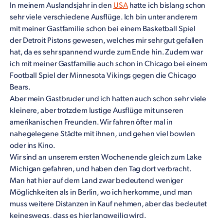
In meinem Auslandsjahr in den
USA
hatte ich bislang schon
sehr viele verschiedene Ausflüge. Ich bin unter anderem
mit meiner Gastfamilie schon bei einem Basketball Spiel
der Detroit Pistons gewesen, welches mir sehr gut gefallen
hat, da es sehr spannend wurde zum Ende hin. Zudem war
ich mit meiner Gastfamilie auch schon in Chicago bei einem
Football Spiel der Minnesota Vikings gegen die Chicago
Bears.
Aber mein Gastbruder und ich hatten auch schon sehr viele
kleinere, aber trotzdem lustige Ausflüge mit unseren
amerikanischen Freunden. Wir fahren öfter mal in
nahegelegene Städte mit ihnen, und gehen viel bowlen
oder ins Kino.
Wir sind an unserem ersten Wochenende gleich zum Lake
Michigan gefahren, und haben den Tag dort verbracht.
Man hat hier auf dem Land zwar bedeutend weniger
Möglichkeiten als in Berlin, wo ich herkomme, und man
muss weitere Distanzen in Kauf nehmen, aber das bedeutet
keineswegs, dass es hier langweilig wird.