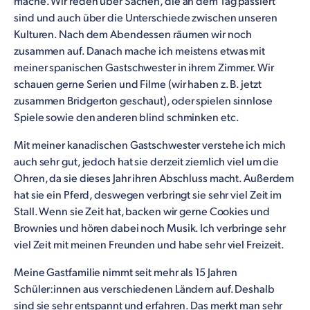
mache. Wir reden über Sachen, die an dem Tag passiert
sind und auch über die Unterschiede zwischen unseren
Kulturen. Nach dem Abendessen räumen wir noch
zusammen auf. Danach mache ich meistens etwas mit
meiner spanischen Gastschwester in ihrem Zimmer. Wir
schauen gerne Serien und Filme (wir haben z. B. jetzt
zusammen Bridgerton geschaut), oder spielen sinnlose
Spiele sowie den anderen blind schminken etc.
Mit meiner kanadischen Gastschwester verstehe ich mich
auch sehr gut, jedoch hat sie derzeit ziemlich viel um die
Ohren, da sie dieses Jahr ihren Abschluss macht. Außerdem
hat sie ein Pferd, deswegen verbringt sie sehr viel Zeit im
Stall. Wenn sie Zeit hat, backen wir gerne Cookies und
Brownies und hören dabei noch Musik. Ich verbringe sehr
viel Zeit mit meinen Freunden und habe sehr viel Freizeit.
Meine Gastfamilie nimmt seit mehr als 15 Jahren
Schüler:innen aus verschiedenen Ländern auf. Deshalb
sind sie sehr entspannt und erfahren. Das merkt man sehr