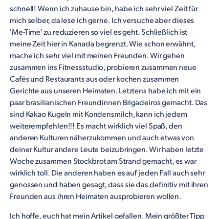
schnell! Wenn ich zuhause bin, habe ich sehr viel Zeit für
mich selber, da lese ich gerne. Ich versuche aber dieses
'Me-Time' zu reduzieren so viel es geht. Schließlich ist
meine Zeit hier in Kanada begrenzt. Wie schon erwähnt,
mache ich sehr viel mit meinen Freunden. Wir gehen
zusammen ins Fitnessstudio, probieren zusammen neue
Cafés und Restaurants aus oder kochen zusammen
Gerichte aus unseren Heimaten. Letztens habe ich mit ein
paar brasilianischen Freundinnen Brigadeiros gemacht. Das
sind Kakao Kugeln mit Kondensmilch, kann ich jedem
weiterempfehlen!!! Es macht wirklich viel Spaß, den
anderen Kulturen näherzukommen und auch etwas von
deiner Kultur andere Leute beizubringen. Wir haben letzte
Woche zusammen Stockbrot am Strand gemacht, es war
wirklich toll. Die anderen haben es auf jeden Fall auch sehr
genossen und haben gesagt, dass sie das definitiv mit ihren
Freunden aus ihren Heimaten ausprobieren wollen.
Ich hoffe, euch hat mein Artikel gefallen. Mein größter Tipp