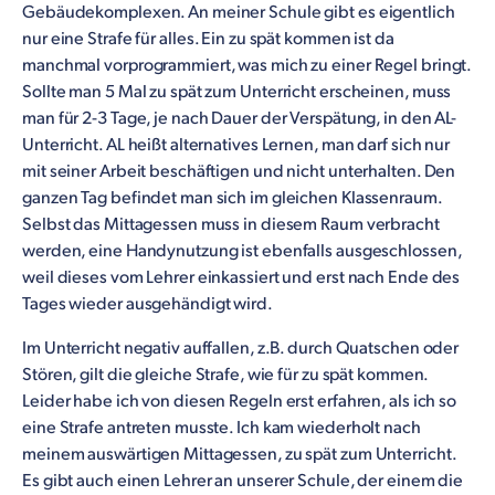
Gebäudekomplexen. An meiner Schule gibt es eigentlich
nur eine Strafe für alles. Ein zu spät kommen ist da
manchmal vorprogrammiert, was mich zu einer Regel bringt.
Sollte man 5 Mal zu spät zum Unterricht erscheinen, muss
man für 2-3 Tage, je nach Dauer der Verspätung, in den AL-
Unterricht. AL heißt alternatives Lernen, man darf sich nur
mit seiner Arbeit beschäftigen und nicht unterhalten. Den
ganzen Tag befindet man sich im gleichen Klassenraum.
Selbst das Mittagessen muss in diesem Raum verbracht
werden, eine Handynutzung ist ebenfalls ausgeschlossen,
weil dieses vom Lehrer einkassiert und erst nach Ende des
Tages wieder ausgehändigt wird.
Im Unterricht negativ auffallen, z.B. durch Quatschen oder
Stören, gilt die gleiche Strafe, wie für zu spät kommen.
Leider habe ich von diesen Regeln erst erfahren, als ich so
eine Strafe antreten musste. Ich kam wiederholt nach
meinem auswärtigen Mittagessen, zu spät zum Unterricht.
Es gibt auch einen Lehrer an unserer Schule, der einem die