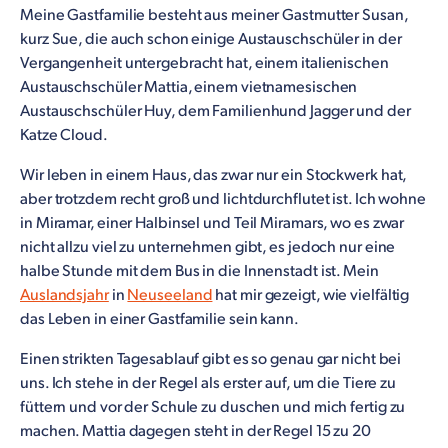
Meine Gastfamilie besteht aus meiner Gastmutter Susan,
kurz Sue, die auch schon einige Austauschschüler in der
Vergangenheit untergebracht hat, einem italienischen
Austauschschüler Mattia, einem vietnamesischen
Austauschschüler Huy, dem Familienhund Jagger und der
Katze Cloud.
Wir leben in einem Haus, das zwar nur ein Stockwerk hat,
aber trotzdem recht groß und lichtdurchflutet ist. Ich wohne
in Miramar, einer Halbinsel und Teil Miramars, wo es zwar
nicht allzu viel zu unternehmen gibt, es jedoch nur eine
halbe Stunde mit dem Bus in die Innenstadt ist. Mein
Auslandsjahr
in
Neuseeland
hat mir gezeigt, wie vielfältig
das Leben in einer Gastfamilie sein kann.
Einen strikten Tagesablauf gibt es so genau gar nicht bei
uns. Ich stehe in der Regel als erster auf, um die Tiere zu
füttern und vor der Schule zu duschen und mich fertig zu
machen. Mattia dagegen steht in der Regel 15 zu 20