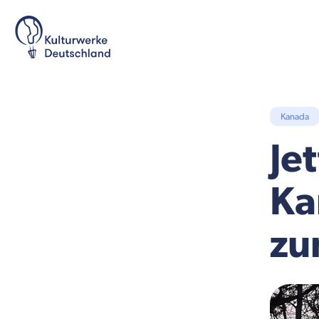
Kanada
Je
Ka
zu