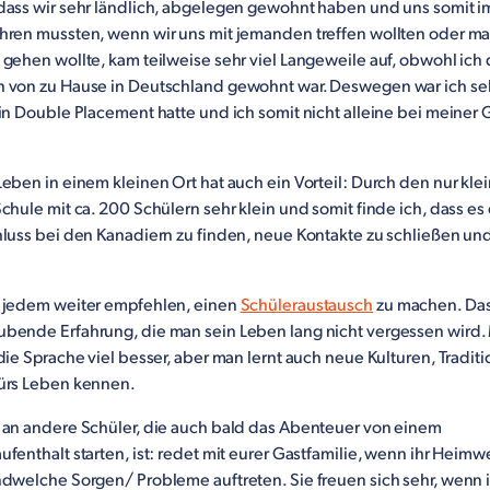
dass wir sehr ländlich, abgelegen gewohnt haben und uns somit 
hren mussten, wenn wir uns mit jemanden treffen wollten oder ma
gehen wollte, kam teilweise sehr viel Langeweile auf, obwohl ich
 von zu Hause in Deutschland gewohnt war. Deswegen war ich seh
in Double Placement hatte und ich somit nicht alleine bei meiner
eben in einem kleinen Ort hat auch ein Vorteil: Durch den nur klei
chule mit ca. 200 Schülern sehr klein und somit finde ich, dass es
hluss bei den Kanadiern zu finden, neue Kontakte zu schließen u
 jedem weiter empfehlen, einen
Schüleraustausch
zu machen. Das 
bende Erfahrung, die man sein Leben lang nicht vergessen wird. 
die Sprache viel besser, aber man lernt auch neue Kulturen, Tradit
ürs Leben kennen.
 an andere Schüler, die auch bald das Abenteuer von einem
fenthalt starten, ist: redet mit eurer Gastfamilie, wenn ihr Heim
dwelche Sorgen/ Probleme auftreten. Sie freuen sich sehr, wenn i