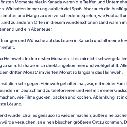
önsten Momente hier in Kanada waren die Treffen und Unterne
n. Wir hatten immer unglaublich viel Spaß. Aber auch die Ausflüg
stmutter und Margo zu den verschiedene Spielen, wie Football u
l, und zu anderen Orten in diesem wunderschönen Land waren i
annend und ein Abenteuer.
fnungen und Wünsche auf das Leben in Kanada und all meine Er
 erfüllt.
 Heimweh: In den ersten Monaten ist es mir nicht schwergefallen
 zu sein. Ich habe mich direkt angekommen und wohlgefühlt. All
dem dritten Monat/ im vierten Monat so langsam das Heimweh.
ersönlich sehr gegen Heimweh geholfen hat, war, mit meiner Fami
eunden in Deutschland zu telefonieren und viel mit meiner Gasts
machen, wie Filme gucken, backen und kochen. Ablenkung ist in
este Lösung.
end würde ich alles genauso so wieder machen, außer eine Sache.
h würde versuchen, an einen bisschen größeren Ort zu kommen. 