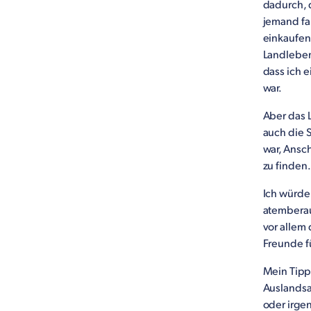
dadurch, 
jemand fa
einkaufen 
Landleben
dass ich e
war.
Aber das L
auch die S
war, Ansc
zu finden.
Ich würde
atemberau
vor allem 
Freunde f
Mein Tipp
Auslandsau
oder irgen