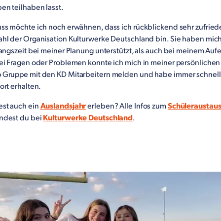
en teilhaben lasst.
ss möchte ich noch erwähnen, dass ich rückblickend sehr zufried
hl der Organisation Kulturwerke Deutschland bin. Sie haben mic
angszeit bei meiner Planung unterstützt, als auch bei meinem Aufe
ei Fragen oder Problemen konnte ich mich in meiner persönlichen
Gruppe mit den KD Mitarbeitern melden und habe immer schnell
ort erhalten.
st auch ein
Auslandsjahr
erleben? Alle Infos zum
Schüleraustau
indest du bei
Kulturwerke Deutschland
.