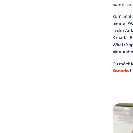
eurem Leb
Zum Schlu
meiner Wa
in der Anf
Kanada. B
WhatsApp 
eine Antw
Du möchte
Kanada
f