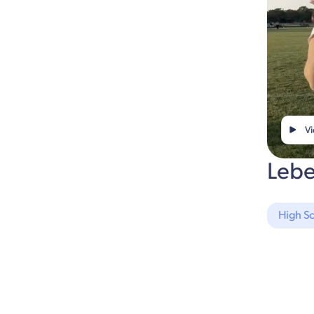
Vi
Lebe
High S