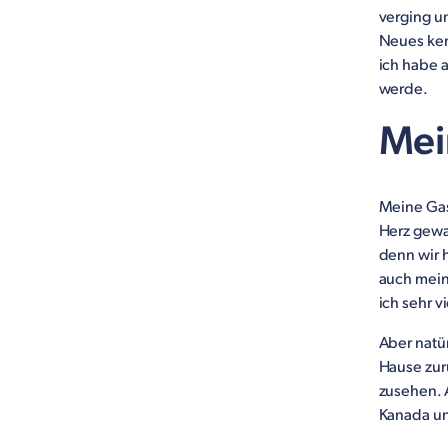
verging un
Neues ken
ich habe 
werde.
Mei
Meine Gast
Herz gewa
denn wir 
auch mein
ich sehr v
Aber natür
Hause zur
zusehen. 
Kanada un