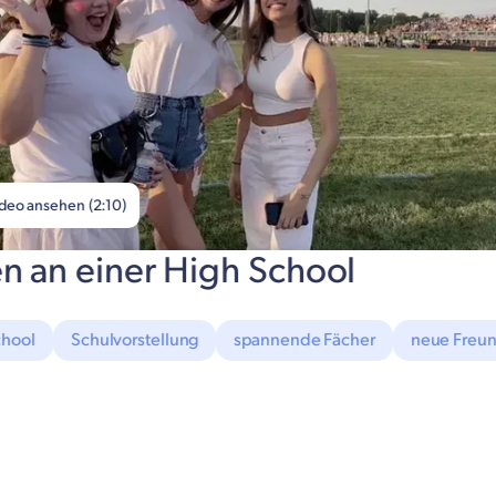
deo ansehen (2:10)
n an einer High School
chool
Schulvorstellung
spannende Fächer
neue Freu