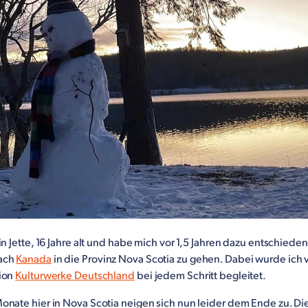
in Jette, 16 Jahre alt und habe mich vor 1,5 Jahren dazu entschieden,
ach
Kanada
in die Provinz Nova Scotia zu gehen. Dabei wurde ich 
ion
Kulturwerke Deutschland
bei jedem Schritt begleitet.
onate hier in Nova Scotia neigen sich nun leider dem Ende zu. Die