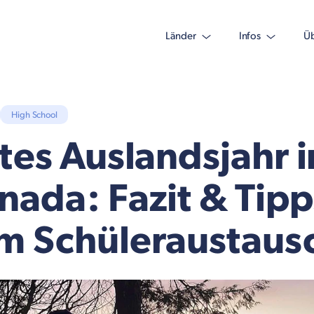
Länder
Infos
Üb
High School
ttes Auslandsjahr i
nada: Fazit & Tipp
m Schüleraustaus