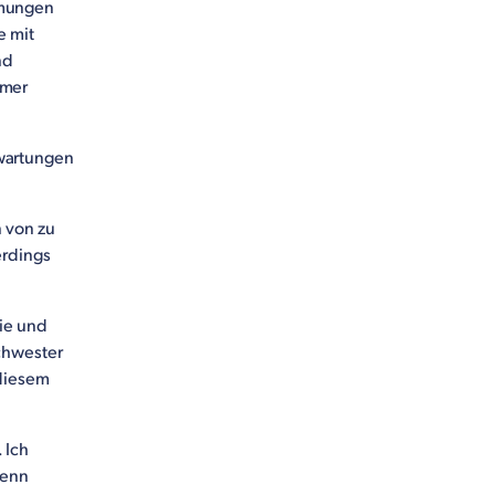
hmungen
e mit
nd
mmer
wartungen
 von zu
erdings
lie und
chwester
 diesem
 Ich
Denn