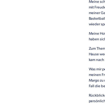
Meine sch
mit Freude
meiner Ga
Basketbal
wieder sp
Meine Hof
haben sich
Zum Thema
Hause weg
kam nach 
Was mir p
meinen Fr
Margo zu 
Fall die b
Rückblick
persönlic