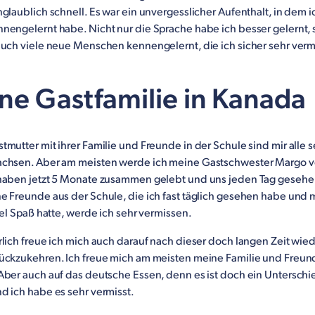
glaublich schnell. Es war ein unvergesslicher Aufenthalt, in dem ic
nengelernt habe. Nicht nur die Sprache habe ich besser gelernt,
auch viele neue Menschen kennengelernt, die ich sicher sehr ver
ne Gastfamilie in Kanada
mutter mit ihrer Familie und Freunde in der Schule sind mir alle s
chsen. Aber am meisten werde ich meine Gastschwester Margo v
haben jetzt 5 Monate zusammen gelebt und uns jeden Tag gesehe
e Freunde aus der Schule, die ich fast täglich gesehen habe und 
iel Spaß hatte, werde ich sehr vermissen.
lich freue ich mich auch darauf nach dieser doch langen Zeit wie
ückzukehren. Ich freue mich am meisten meine Familie und Freu
Aber auch auf das deutsche Essen, denn es ist doch ein Unterschi
d ich habe es sehr vermisst.