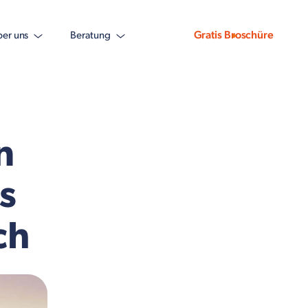
Gratis Broschüre
er uns
Beratung
n
s
ch