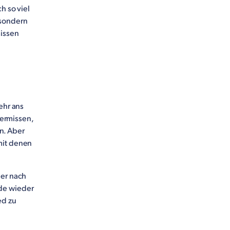
h so viel
 sondern
missen
ehr ans
ermissen,
n. Aber
mit denen
der nach
nde wieder
ed zu