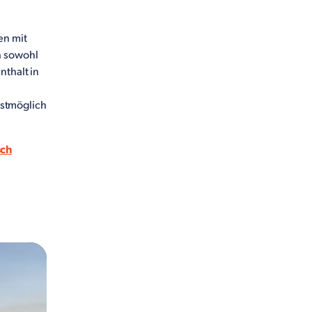
en mit
h sowohl
nthalt in
stmöglich
sch