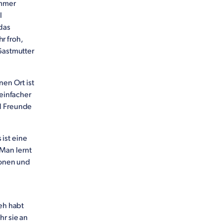
immer
l
 das
r froh,
 Gastmutter
nen Ort ist
 einfacher
nd Freunde
ist eine
Man lernt
ionen und
weh habt
hr sie an