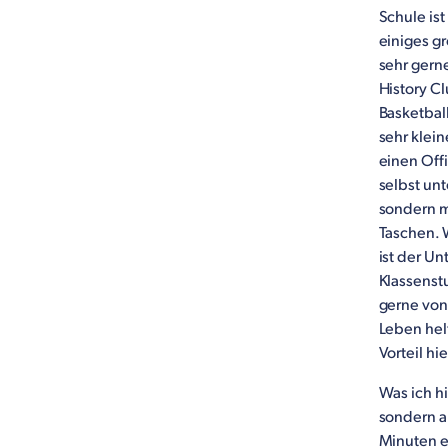
Schule ist
einiges gr
sehr gern
History C
Basketball
sehr klei
einen Offi
selbst un
sondern m
Taschen. 
ist der Un
Klassenstu
gerne von
Leben helf
Vorteil hie
Was ich hi
sondern am
Minuten en