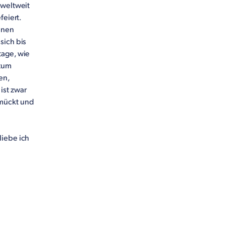
 weltweit
feiert.
denen
sich bis
tage, wie
 zum
en,
ist zwar
hmückt und
liebe ich