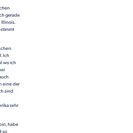
schen
ich gerade
 Illinois.
bestimmt
schen.
. Ich
l wo ich
bei
 auch
h eine der
ch sind
erika sehr
bin, habe
t so