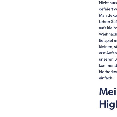
Nicht nur
gefeiert w
Man dekori
Lehrer Sü
aufs klei
Weihnacht
Beispiel 
kleinen, 
erst Anfa
unseren B
kommenden
hierherko
einfach.
Mei
High