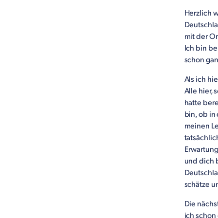
Herzlich 
Deutschlan
mit der O
Ich bin be
schon gan
Als ich hi
Alle hier,
hatte bere
bin, ob in
meinen Leh
tatsächli
Erwartunge
und dich b
Deutschlan
schätze u
Die nächs
ich schon 