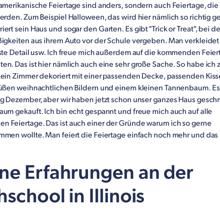
 amerikanische Feiertage sind anders, sondern auch Feiertage, die
erden. Zum Beispiel Halloween, das wird hier nämlich so richtig ge
ert sein Haus und sogar den Garten. Es gibt "Trick or Treat", bei 
ßigkeiten aus ihrem Auto vor der Schule vergeben. Man verkleidet 
nste Detail usw. Ich freue mich außerdem auf die kommenden Feier
en. Das ist hier nämlich auch eine sehr große Sache. So habe ich
mein Zimmer dekoriert mit einer passenden Decke, passenden Kiss
süßen weihnachtlichen Bildern und einem kleinen Tannenbaum. Es 
ng Dezember, aber wir haben jetzt schon unser ganzes Haus gesc
aum gekauft. Ich bin echt gespannt und freue mich auch auf alle
 Feiertage. Das ist auch einer der Gründe warum ich so gerne
mmen wollte. Man feiert die Feiertage einfach noch mehr und das 
ne Erfahrungen an der
school in Illinois