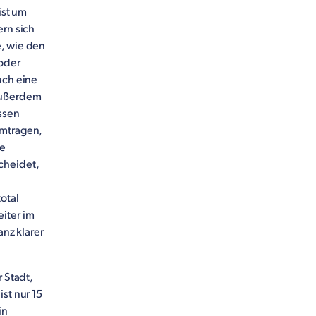
ist um
ern sich
e, wie den
 oder
uch eine
 außerdem
assen
umtragen,
ge
cheidet,
otal
iter im
anz klarer
 Stadt,
st nur 15
in