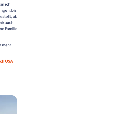
ran ich
ungen, bis
estellt, ob
mir auch
ine Familie
ch mehr
sch USA