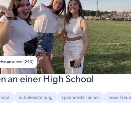
deo ansehen (2:10)
n an einer High School
chool
Schulvorstellung
spannende Fächer
neue Freu