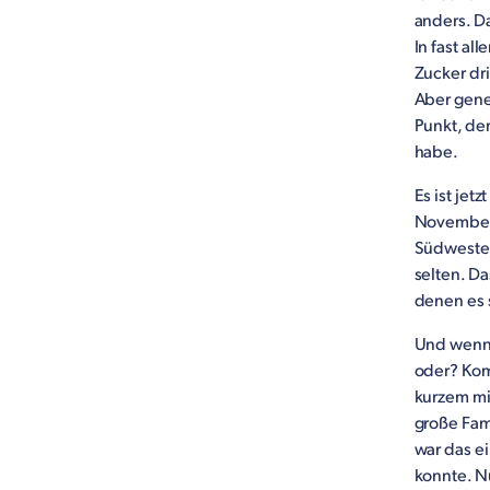
anders. Da
In fast al
Zucker dri
Aber gener
Punkt, der
habe.
Es ist jet
November 
Südwesten
selten. Da
denen es 
Und wenn 
oder? Kom
kurzem mi
große Fam
war das e
konnte. Nu