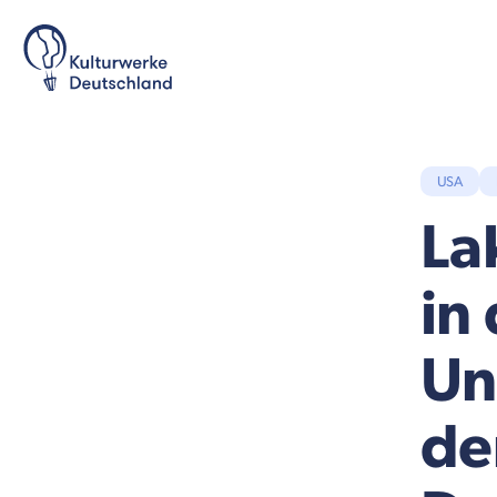
USA
La
in
Un
de