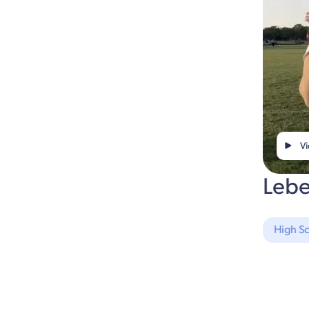
Vi
Lebe
High S