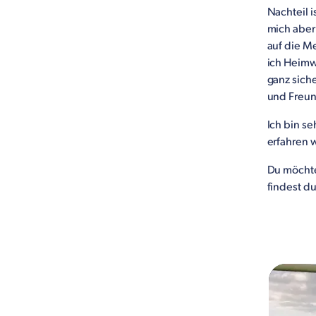
Nachteil i
mich aber 
auf die Me
ich Heimw
ganz siche
und Freun
Ich bin se
erfahren w
Du möchte
findest d