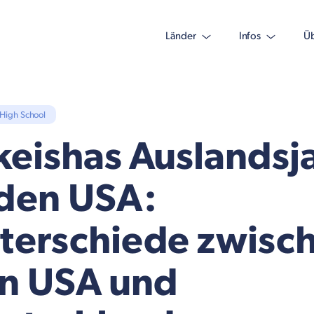
Länder
Infos
Üb
High School
keishas Auslandsj
 den USA:
terschiede zwisc
n USA und