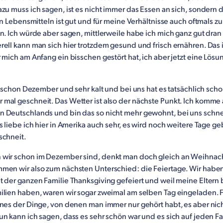
zu muss ich sagen, ist es nicht immer das Essen an sich, sondern d
len Lebensmitteln ist gut und für meine Verhältnisse auch oftmals zu
n. Ich würde aber sagen, mittlerweile habe ich mich ganz gut dra
ell kann man sich hier trotzdem gesund und frisch ernähren. Das i
 mich am Anfang ein bisschen gestört hat, ich aber jetzt eine Lösu
zt schon Dezember und sehr kalt und bei uns hat es tatsächlich sch
mal geschneit. Das Wetter ist also der nächste Punkt. Ich komme
 Deutschlands und bin das so nicht mehr gewohnt, bei uns schnei
s liebe ich hier in Amerika auch sehr, es wird noch weitere Tage g
schneit.
wir schon im Dezember sind, denkt man doch gleich an Weihnac
men wir also zum nächsten Unterschied: die Feiertage. Wir haben 
t der ganzen Familie Thanksgiving gefeiert und weil meine Eltern
ilien haben, waren wir sogar zweimal am selben Tag eingeladen. 
ines der Dinge, von denen man immer nur gehört habt, es aber nic
n kann ich sagen, dass es sehr schön war und es sich auf jeden Fal