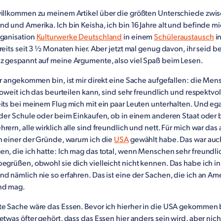
willkommen zu meinem Artikel über die größten Unterschiede zwi
d und Amerika. Ich bin Keisha, ich bin 16 Jahre alt und befinde m
rganisation
Kulturwerke Deutschland
in einem
Schüleraustausch
in
reits seit 3 ½ Monaten hier. Aber jetzt mal genug davon, ihr seid 
z gespannt auf meine Argumente, also viel Spaß beim Lesen.
er angekommen bin, ist mir direkt eine Sache aufgefallen: die Men
 soweit ich das beurteilen kann, sind sehr freundlich und respektvoll
its bei meinem Flug mich mit ein paar Leuten unterhalten. Und ega
 der Schule oder beim Einkaufen, ob in einem anderen Staat oder 
rern, alle wirklich alle sind freundlich und nett. Für mich war das
ch einer der Gründe, warum ich die
USA
gewählt habe. Das war auc
n, die ich hatte: Ich mag das total, wenn Menschen sehr freundli
egrüßen, obwohl sie dich vielleicht nicht kennen. Das habe ich in
d nämlich nie so erfahren. Das ist eine der Sachen, die ich an Am
nd mag.
te Sache wäre das Essen. Bevor ich hierher in die USA gekommen 
etwas öfter gehört, dass das Essen hier anders sein wird, aber nich