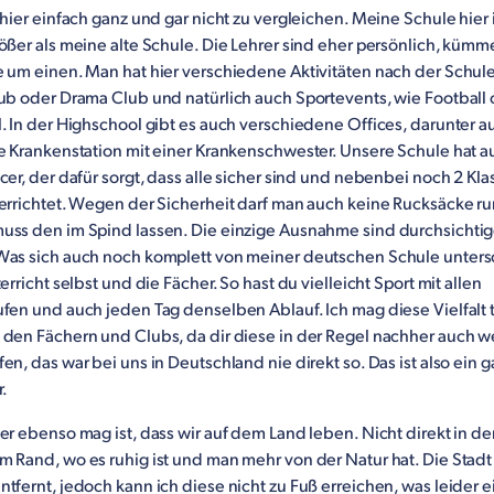
 hier einfach ganz und gar nicht zu vergleichen. Meine Schule hier 
ößer als meine alte Schule. Die Lehrer sind eher persönlich, kümm
e um einen. Man hat hier verschiedene Aktivitäten nach der Schul
lub oder Drama Club und natürlich auch Sportevents, wie Football
. In der Highschool gibt es auch verschiedene Offices, darunter a
ne Krankenstation mit einer Krankenschwester. Unsere Schule hat
cer, der dafür sorgt, dass alle sicher sind und nebenbei noch 2 Kl
terrichtet. Wegen der Sicherheit darf man auch keine Rucksäcke r
uss den im Spind lassen. Die einzige Ausnahme sind durchsichti
Was sich auch noch komplett von meiner deutschen Schule unters
terricht selbst und die Fächer. So hast du vielleicht Sport mit allen
fen und auch jeden Tag denselben Ablauf. Ich mag diese Vielfalt t
 den Fächern und Clubs, da dir diese in der Regel nachher auch we
en, das war bei uns in Deutschland nie direkt so. Das ist also ein g
r.
er ebenso mag ist, dass wir auf dem Land leben. Nicht direkt in der
 Rand, wo es ruhig ist und man mehr von der Natur hat. Die Stadt i
tfernt, jedoch kann ich diese nicht zu Fuß erreichen, was leider e