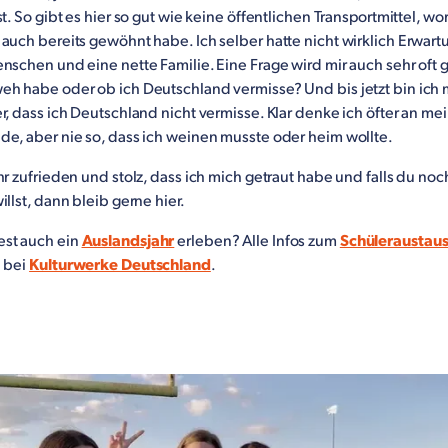
st. So gibt es hier so gut wie keine öffentlichen Transportmittel, wo
auch bereits gewöhnt habe. Ich selber hatte nicht wirklich Erwart
nschen und eine nette Familie. Eine Frage wird mir auch sehr oft g
eh habe oder ob ich Deutschland vermisse? Und bis jetzt bin ich 
r, dass ich Deutschland nicht vermisse. Klar denke ich öfter an me
de, aber nie so, dass ich weinen musste oder heim wollte.
hr zufrieden und stolz, dass ich mich getraut habe und falls du no
illst, dann bleib gerne hier.
st auch ein
Auslandsjahr
erleben? Alle Infos zum
Schüleraustau
u bei
Kulturwerke Deutschland
.