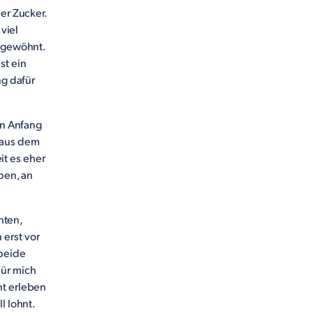
er Zucker.
 viel
n gewöhnt.
st ein
ng dafür
on Anfang
 aus dem
t es eher
eben, an
hten,
erst vor
 beide
Für mich
ht erleben
l lohnt.