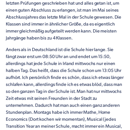
letzten Prüfungen geschrieben hat und alles getan ist, um
einen guten Abschluss zu erlangen, ist man im Mai seines
Abschlussjahres das letzte Mal in der Schule gewesen. Die
Klassen sind immer in ähnlicher Größe, da es eigentlich
immer gleichmäßig aufgeteilt werden kann. Die meisten
Jahrgänge haben bis zu 4 Klassen.
Anders als in Deutschland ist die Schule hier lange. Sie
fängt zwar erst um 08:50 Uhr an und endet um 15:50,
allerdings hat jede Schule in Irland mittwochs nur einen
halben Tag. Das heißt, dass die Schule schon um 13:05 Uhr
aufhört. Ich persönlich finde es schön, dass ich etwas länger
schlafen kann, allerdings finde ich es etwas blöd, dass man
so den ganzen Tag in der Schule ist. Man hat nur mittwochs
Zeit etwas mit seinen Freunden in der Stadt zu
unternehmen. Dadurch hat man auch einen ganz anderen
Stundenplan. Montags habe ich immer Mathe, Home
Economics (Dort kochen wir momentan), Musical (jedes
Transition Year an meiner Schule, macht immer ein Musical,