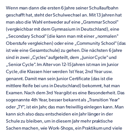
Wenn man dann die ersten 6 Jahre seiner Schullaufbahn
geschafft hat, steht der Schulwechsel an. Mit 13 Jahren hat
man also die Wahl entweder auf eine „Grammar School"
(vergleichbar mit dem Gymnasium in Deutschland), eine
„Secondary School" (die kann man mit einer „normalen"
Oberstufe vergleichen) oder eine „Community School" (das
ist wie eine Gesamtschule) zu gehen. Die nächsten 6 Jahre
sind in zwei „Cycles" aufgeteilt, dem „Junior Cycle" und
„Senior Cycle". Im Alter von 12-15 Jahren ist man im Junior
Cycle, die Klassen hier werden 1st Year, 2nd Year usw.
genannt. Damit man sein Junior Certificate (das ist die
mittlere Reife bei uns in Deutschland) bekommt, hat man
Examen. Nach dem 3rd Year gibt es eine Besonderheit. Das
sogenannte 4th Year, besser bekannt als „Transition Year"
oder „TY", ist ein Jahr, das man freiwillig einlegen kann. Man
kann sich also dazu entscheiden ein Jahr länger in der
Schule zu bleiben, um in diesem Jahr mehr praktische
Sachen machen, wie Work-Shops, ein Praktikum und viele