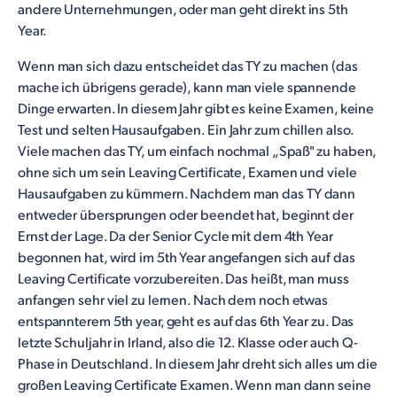
andere Unternehmungen, oder man geht direkt ins 5th
Year.
Wenn man sich dazu entscheidet das TY zu machen (das
mache ich übrigens gerade), kann man viele spannende
Dinge erwarten. In diesem Jahr gibt es keine Examen, keine
Test und selten Hausaufgaben. Ein Jahr zum chillen also.
Viele machen das TY, um einfach nochmal „Spaß" zu haben,
ohne sich um sein Leaving Certificate, Examen und viele
Hausaufgaben zu kümmern. Nachdem man das TY dann
entweder übersprungen oder beendet hat, beginnt der
Ernst der Lage. Da der Senior Cycle mit dem 4th Year
begonnen hat, wird im 5th Year angefangen sich auf das
Leaving Certificate vorzubereiten. Das heißt, man muss
anfangen sehr viel zu lernen. Nach dem noch etwas
entspannterem 5th year, geht es auf das 6th Year zu. Das
letzte Schuljahr in Irland, also die 12. Klasse oder auch Q-
Phase in Deutschland. In diesem Jahr dreht sich alles um die
großen Leaving Certificate Examen. Wenn man dann seine