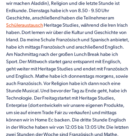
wir machen Aladdin), Religion und die letzte Stunde ist
Erdkunde. Dienstags habe ich von 8.50 - 9.50 Uhr
Geschichte, anschließend haben die Teilnehmer am
Schüleraustausch
Heritage Studies, während die Iren Irisch
haben. Dort lernen wir über die Kultur und Geschichte von
Irland. Da meine Schule Französisch und Spanisch anbietet,
habe ich mittags Französisch und anschließend Englisch.
Am Nachmittag nach der großen Lunch Break habe ich
Sport. Der Mittwoch startet ganz entspannt mit Englisch,
geht weiter mit Heritage Studies und endet mit Französisch
und Englisch. Mathe habe ich donnerstags morgens, sowie
auch Französisch. Vor Religion habe ich dann noch eine
Stunde Musical. Und bevor der Tag zu Ende geht, habe ich
Technologie. Der Freitag startet mit Heritage Studies,
Enterprise (dort entwickeln wir unsere eigenen Produkte,
um sie auf einem Trade Fair zu verkaufen) und mittags
können wir in Home Ec backen. Die dritte Stunde Englisch
in der Woche haben wir von 12:05 bis 13:05 Uhr. Die letzten
zwei Stunden der Woche sind Französisch und Mathe.