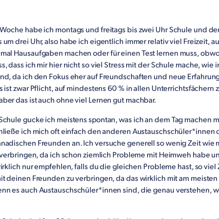
 Woche habe ich montags und freitags bis zwei Uhr Schule und de
um drei Uhr, also habe ich eigentlich immer relativ viel Freizeit, 
mal Hausaufgaben machen oder für einen Test lernen muss, obwo
, dass ich mir hier nicht so viel Stress mit der Schule mache, wie i
nd, da ich den Fokus eher auf Freundschaften und neue Erfahrun
 ist zwar Pflicht, auf mindestens 60 % in allen Unterrichtsfächern 
ber das ist auch ohne viel Lernen gut machbar.
Schule gucke ich meistens spontan, was ich an dem Tag machen 
hließe ich mich oft einfach den anderen Austauschschüler*innen 
nadischen Freunden an. Ich versuche generell so wenig Zeit wie 
u verbringen, da ich schon ziemlich Probleme mit Heimweh habe u
irklich nur empfehlen, falls du die gleichen Probleme hast, so viel 
t deinen Freunden zu verbringen, da das wirklich mit am meisten h
nn es auch Austauschschüler*innen sind, die genau verstehen, w