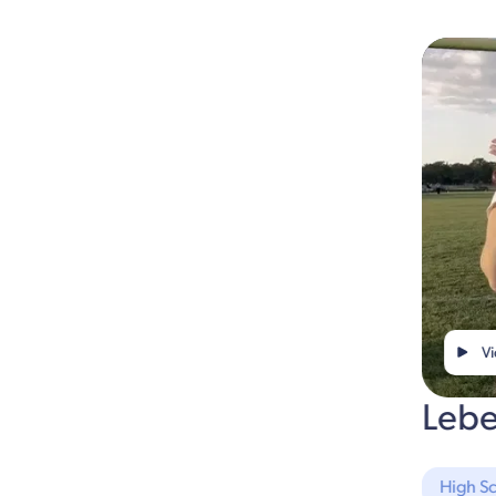
Vi
Lebe
High S