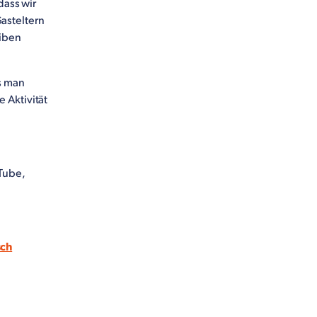
dass wir
asteltern
eiben
as man
 Aktivität
Tube,
sch