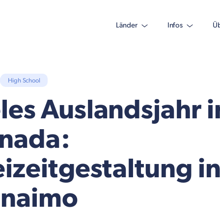
Länder
Infos
Üb
High School
les Auslandsjahr i
nada:
eizeitgestaltung i
naimo