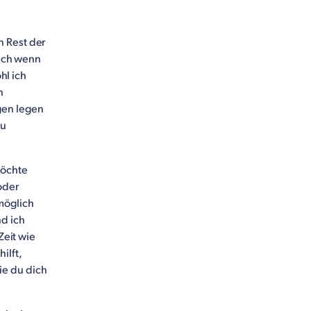
n Rest der
auch wenn
hl ich
n
gen legen
zu
möchte
oder
möglich
nd ich
Zeit wie
ilft,
ie du dich