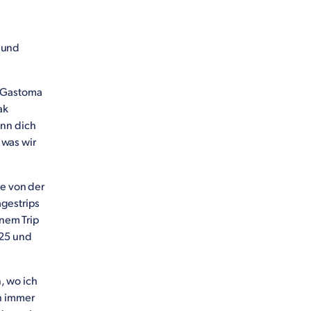
 und
r Gastoma
ak
enn dich
 was wir
ie von der
gestrips
inem Trip
 25 und
, wo ich
h immer