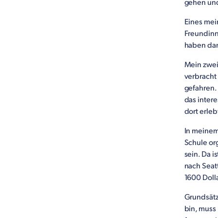
gehen und
Eines mein
Freundinn
haben dann
Mein zwei
verbracht
gefahren.
das intere
dort erle
In meinem 
Schule or
sein. Da i
nach Seat
1600 Doll
Grundsätz
bin, muss