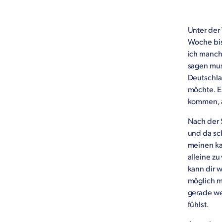
Unter der
Woche bis 
ich manch
sagen muss
Deutschla
möchte. Es
kommen, a
Nach der 
und da sc
meinen ka
alleine z
kann dir w
möglich mi
gerade we
fühlst.