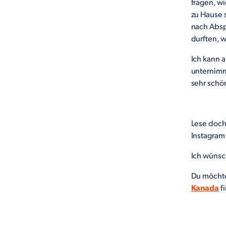
fragen, wi
zu Hause 
nach Absp
durften, w
Ich kann a
unternimm
sehr schö
Lese doch
Instagram
Ich wünsc
Du möchte
Kanada
f