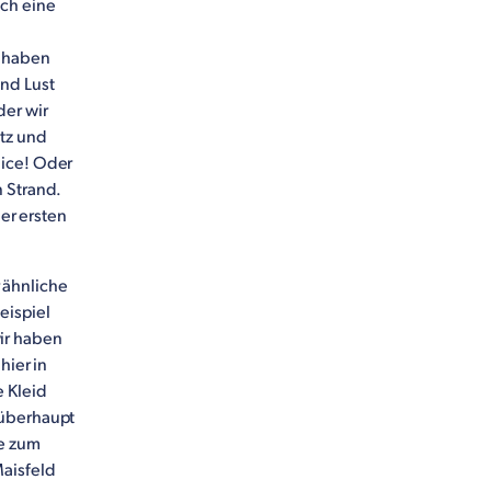
ich eine
r haben
und Lust
der wir
atz und
nice! Oder
 Strand.
der ersten
 ähnliche
eispiel
ir haben
hier in
e Kleid
 überhaupt
ie zum
Maisfeld