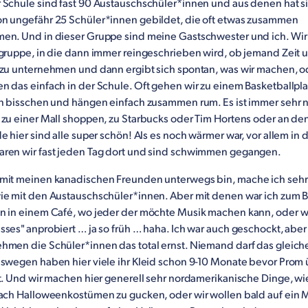
 Schule sind fast 90 Austauschschüler*innen und aus denen hat s
n ungefähr 25 Schüler*innen gebildet, die oft etwas zusammen
en. Und in dieser Gruppe sind meine Gastschwester und ich. Wi
agruppe, in die dann immer reingeschrieben wird, ob jemand Zeit 
 zu unternehmen und dann ergibt sich spontan, was wir machen, o
n das einfach in der Schule. Oft gehen wir zu einem Basketballpl
in bisschen und hängen einfach zusammen rum. Es ist immer sehr 
 zu einer Mall shoppen, zu Starbucks oder Tim Hortens oder an den
e hier sind alle super schön! Als es noch wärmer war, vor allem in 
ren wir fast jeden Tag dort und sind schwimmen gegangen.
mit meinen kanadischen Freunden unterwegs bin, mache ich sehr
ie mit den Austauschschüler*innen. Aber mit denen war ich zum B
n in einem Café, wo jeder der möchte Musik machen kann, oder w
ses" anprobiert … ja so früh … haha. Ich war auch geschockt, aber 
hmen die Schüler*innen das total ernst. Niemand darf das gleich
eswegen haben hier viele ihr Kleid schon 9-10 Monate bevor Prom
et. Und wir machen hier generell sehr nordamerikanische Dinge, w
nach Halloweenkostümen zu gucken, oder wir wollen bald auf ein 