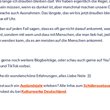
e lange ich draußen bleiben darf. Wir haben eigentlich die Regel, 
sein müssen, wenn es dunkel ist, aber manchmal machen unsere G
rache auch Ausnahmen. Das längste, das wir bis jetzt draußen bl
ar elf Uhr.
ber auf jeden Fall sagen, dass es oft gar nicht darauf ankommt, w
t, sondern mit wem und dass mit Menschen, die man lieb hat, jede
n werden kann, da es am meisten auf die Menschen ankommt.
 gerne noch weitere Blogbeiträge, oder schau auch gerne auf You
 und TikTok vorbei.
he dir wunderschöne Erfahrungen, alles Liebe Nele :)))
st auch ein
Auslandsjahr
erleben? Alle Infos zum
Schüleraustau
indest du bei
Kulturwerke Deutschland
.