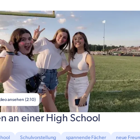
deo ansehen (2:10)
n an einer High School
chool
Schulvorstellung
spannende Fächer
neue Freu