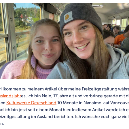
willkommen zu meinem Artikel über meine Freizeitgestaltung wäh
slandsjahr
es. Ich bin Nele, 17 Jahre alt und verbringe gerade mit d
ion
Kulturwerke Deutschland
10 Monate in Nanaimo, auf Vancouver
d ich bin jetzt seit einem Monat hier. In diesem Artikel werde ich 
eizeitgestaltung im Ausland berichten. Ich wünsche euch ganz vie
en.