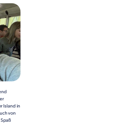
rend
er
 Island in
euch von
l Spaß