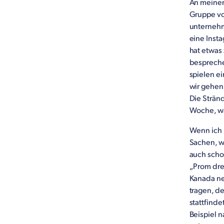
An meiner
Gruppe vo
unternehm
eine Inst
hat etwas
bespreche
spielen e
wir gehen
Die Stränd
Woche, wa
Wenn ich 
Sachen, w
auch scho
„Prom dres
Kanada ne
tragen, d
stattfind
Beispiel 