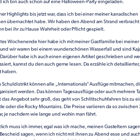
 ich bin auch schon auf eine Halloween-Party eingeladen.
er Highlights bis jetzt war, dass ich bei einer meiner kanadischen
en übernachtet habe. Wir haben den Abend am Strand verbracht
 bei ihr zu Hause Wahrheit oder Pflicht gespielt.
tes Wochenende hier habe ich mit meiner Gastfamilie bei meine
 und wir waren bei einem wunderschönen Wasserfall und sind Kaj
 Darüber habe ich auch einen eigenen Artikel geschrieben und w
ssiert, kannst du den auch gerne lesen. Da erzähle ich detaillierter,
bt haben.
Schuldistrikt können alle „Internationals" Ausflüge mitmachen, d
ganisiert werden. Das können Tagesausflüge oder auch mehrere Ta
st das Angebot sehr groß, das geht von Schlittschuhfahren bis zu e
tle oder die Rocky Mountains. Die Preise variieren da so zwischen
ar, je nachdem wie lange und wohin man fährt.
lich muss ich immer, egal was ich mache, meinen Gasteltern sagen
 Bescheid sagen, wenn ich nicht mit ihnen zu Abend esse und auc