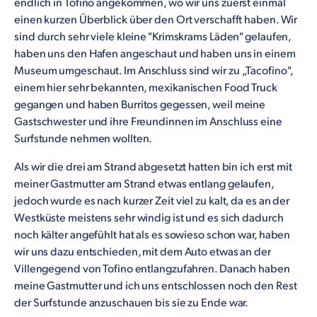
endlich in Tofino angekommen, wo wir uns zuerst einmal
einen kurzen Überblick über den Ort verschafft haben. Wir
sind durch sehr viele kleine "Krimskrams Läden" gelaufen,
haben uns den Hafen angeschaut und haben uns in einem
Museum umgeschaut. Im Anschluss sind wir zu „Tacofino",
einem hier sehr bekannten, mexikanischen Food Truck
gegangen und haben Burritos gegessen, weil meine
Gastschwester und ihre Freundinnen im Anschluss eine
Surfstunde nehmen wollten.
Als wir die drei am Strand abgesetzt hatten bin ich erst mit
meiner Gastmutter am Strand etwas entlang gelaufen,
jedoch wurde es nach kurzer Zeit viel zu kalt, da es an der
Westküste meistens sehr windig ist und es sich dadurch
noch kälter angefühlt hat als es sowieso schon war, haben
wir uns dazu entschieden, mit dem Auto etwas an der
Villengegend von Tofino entlangzufahren. Danach haben
meine Gastmutter und ich uns entschlossen noch den Rest
der Surfstunde anzuschauen bis sie zu Ende war.