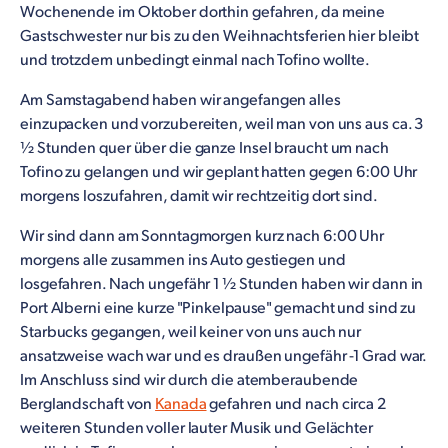
Wochenende im Oktober dorthin gefahren, da meine
Gastschwester nur bis zu den Weihnachtsferien hier bleibt
und trotzdem unbedingt einmal nach Tofino wollte.
Am Samstagabend haben wir angefangen alles
einzupacken und vorzubereiten, weil man von uns aus ca. 3
½ Stunden quer über die ganze Insel braucht um nach
Tofino zu gelangen und wir geplant hatten gegen 6:00 Uhr
morgens loszufahren, damit wir rechtzeitig dort sind.
Wir sind dann am Sonntagmorgen kurz nach 6:00 Uhr
morgens alle zusammen ins Auto gestiegen und
losgefahren. Nach ungefähr 1 ½ Stunden haben wir dann in
Port Alberni eine kurze "Pinkelpause" gemacht und sind zu
Starbucks gegangen, weil keiner von uns auch nur
ansatzweise wach war und es draußen ungefähr -1 Grad war.
Im Anschluss sind wir durch die atemberaubende
Berglandschaft von
Kanada
gefahren und nach circa 2
weiteren Stunden voller lauter Musik und Gelächter