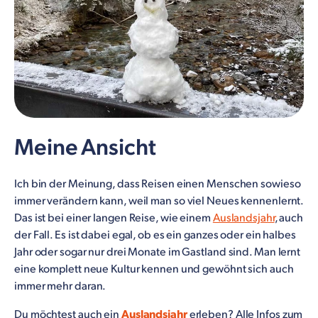
Meine Ansicht
Ich bin der Meinung, dass Reisen einen Menschen sowieso
immer verändern kann, weil man so viel Neues kennenlernt.
Das ist bei einer langen Reise, wie einem
Auslandsjahr
, auch
der Fall. Es ist dabei egal, ob es ein ganzes oder ein halbes
Jahr oder sogar nur drei Monate im Gastland sind. Man lernt
eine komplett neue Kultur kennen und gewöhnt sich auch
immer mehr daran.
Du möchtest auch ein
Auslandsjahr
erleben? Alle Infos zum