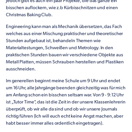
Jedoch gibt es auch ein paar Projekte, die das ganze ein
bisschen auflockern, wie z.b Kürbisschnitzen und einen
Christmas Baking Club.
Engineering kann man als Mechanik übersetzen, das Fach
welches aus einer Mischung praktischer und theoretischer
Stunden aufgebaut ist, behandeln Themen wie
Materialtestungen, Schweißen und Metrology. In den
praktischen Stunden bauen wir verschiedene Objekte aus
Metall Platten, müssen Schrauben herstellen und Plastiken
ausschneiden.
Im generellen beginnt meine Schule um 9 Uhr und endet
um 16 Uhr, alle Jahrgänge beenden gleichzeitig was für mich
am Anfang schon ein bisschen seltsam war. Von 9 - 9:12 Uhr
ist „Tutor Time", das ist die Zeit in der unsere Klassenlehrerin
überprüft, ob wir alle da sind und ob wir unsere Journals
richtig führen (Ich will euch echt keine Angst machen, aber
habt besser immer alles ordentlich eingetragen).