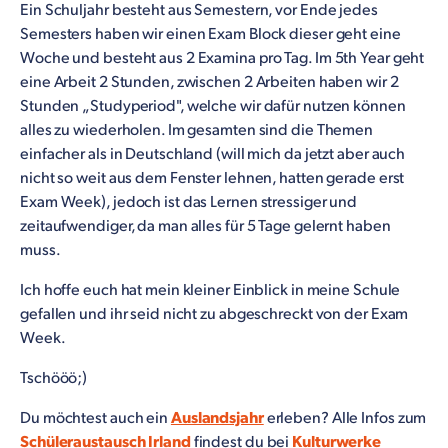
Ein Schuljahr besteht aus Semestern, vor Ende jedes
Semesters haben wir einen Exam Block dieser geht eine
Woche und besteht aus 2 Examina pro Tag. Im 5th Year geht
eine Arbeit 2 Stunden, zwischen 2 Arbeiten haben wir 2
Stunden „Studyperiod", welche wir dafür nutzen können
alles zu wiederholen. Im gesamten sind die Themen
einfacher als in Deutschland (will mich da jetzt aber auch
nicht so weit aus dem Fenster lehnen, hatten gerade erst
Exam Week), jedoch ist das Lernen stressiger und
zeitaufwendiger, da man alles für 5 Tage gelernt haben
muss.
Ich hoffe euch hat mein kleiner Einblick in meine Schule
gefallen und ihr seid nicht zu abgeschreckt von der Exam
Week.
Tschööö;)
Du möchtest auch ein
Auslandsjahr
erleben? Alle Infos zum
Schüleraustausch Irland
findest du bei
Kulturwerke